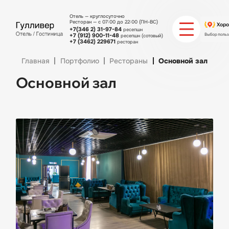
Отель — круглосуточно
Ресторан — с 07:00 до 22:00 (ПН-ВС)
+7(346 2) 31-97-84
ресепшн
+7 (912) 900-11-48
ресепшн (сотовый)
+7 (3462) 229671
ресторан
Главная
Портфолио
Рестораны
Основной зал
О ГОСТИНИЦЕ
Основной зал
ХОСТЕЛ
НОМЕРА
МЕНЮ РЕСТОРАНА
СПЕЦПРЕДЛОЖЕНИЯ
ИНТЕРЬЕР И ФОТО ГОСТИНИЦЫ
КОНТАКТЫ