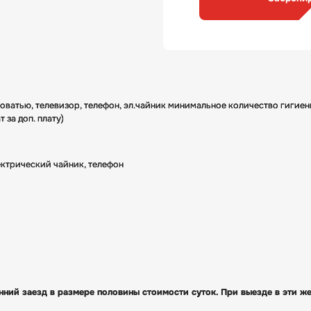
оватью, телевизор, телефон, эл.чайник минимальное количество гигиени
ат за доп. плату)
ектрический чайник, телефон
анний заезд в размере половины стоимости суток. При выезде в эти же