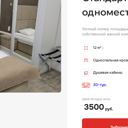
одномес
Уютный номер площадью 
собственной ванной ком
12 м² ;
Односпальная кров
Душевая кабина;
3D-тур
;
Цена за одну ночь:
3500
руб.
Заброни